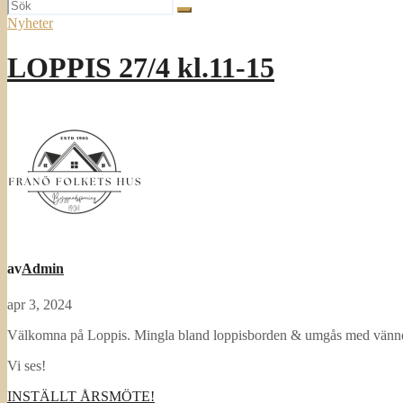
Nyheter
LOPPIS 27/4 kl.11-15
av
Admin
apr 3, 2024
Välkomna på Loppis. Mingla bland loppisborden & umgås med vänner.
Vi ses!
Inläggsnavigering
INSTÄLLT ÅRSMÖTE!