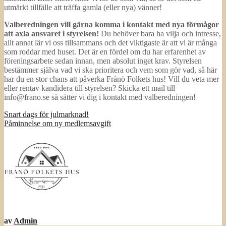
utmärkt tillfälle att träffa gamla (eller nya) vänner!
Valberedningen vill gärna komma i kontakt med nya förmågor
att axla ansvaret i styrelsen!
Du behöver bara ha vilja och intresse,
allt annat lär vi oss tillsammans och det viktigaste är att vi är många
som roddar med huset. Det är en fördel om du har erfarenhet av
föreningsarbete sedan innan, men absolut inget krav. Styrelsen
bestämmer själva vad vi ska prioritera och vem som gör vad, så här
har du en stor chans att påverka Frånö Folkets hus! Vill du veta mer
eller rentav kandidera till styrelsen? Skicka ett mail till
info@frano.se så sätter vi dig i kontakt med valberedningen!
Inläggsnavigering
Snart dags för julmarknad!
Påminnelse om ny medlemsavgift
av
Admin