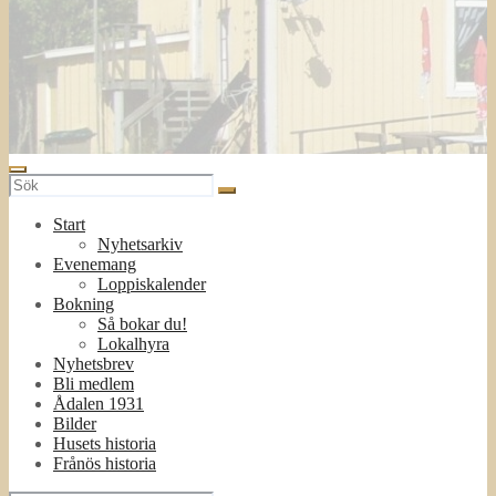
Start
Nyhetsarkiv
Evenemang
Loppiskalender
Bokning
Så bokar du!
Lokalhyra
Nyhetsbrev
Bli medlem
Ådalen 1931
Bilder
Husets historia
Frånös historia