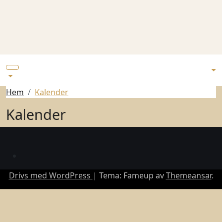
Hem
Kalender
Kalender
Drivs med WordPress
|
Tema: Fameup av
Themeansar
.